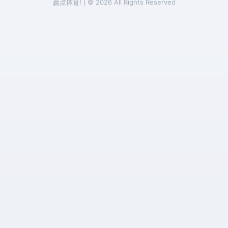
赢点体育! | © 2026 All Rights Reserved